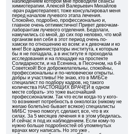
наблюдением которой мне проводили сеансы
химиотерапии. Алексей Валерьевич Михайлов
-врач радиотерапевт, тоже консультировал меня
перед началом лучевого этапа лечения.
Спокойно, подробно, профессионально и,
главное очень оптимистично! Привет девочкам-
лаборантам лучевого отделения. Бедолаги,
намучились со мной, до сих пор неловко, что мой
организм вел себя в этот период очень по-
хамски по отношению ко всем: и к девочкам и ко
мне! Все администраторы института, к которым
бы я не попадала, а в институте я проходила
исследования и на площадке на проспекте
Солидарности, и на Есенина, в Песочном, на 6-й
Советской! Все доброжелательны, спокойны,
профессиональны и по-человечески открыты.
добры и участливы! Не знаю, кто в МИБСе
специалист по подбору кадров, но такого
количества НАСТОЯЩИХ ВРАЧЕЙ в одном
месте собрать- это тоже высочайший
профессионализм. Так что если когда-то у кого-
то возникнет потребность в онкологах (никому не
желаю болеть!но бывает всякое) специалисты
МИБС точно помогут, сделают, все, что в их
силах. За 5 месяцев лечения я в этом убедилась.
И сейчас я под их наблюдением. Если кому-то
нужно больше подробностей об упомянутых
врачах могу написать. Но это уже ,