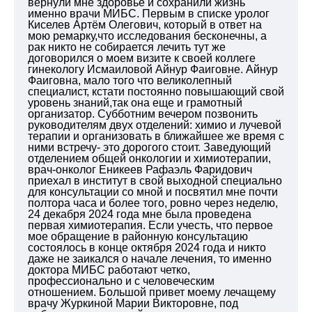
вернули мне здоровье и сохранили жизнь
именно врачи МИБС. Первым в списке уролог
Киселев Артём Олегович, который в ответ на
мою ремарку,что исследования бесконечны, а
рак никто не собирается лечить тут же
договорился о моем визите к своей коллеге
гинекологу Исмаиловой Айнур Фаиговне. Айнур
Фаиговна, мало того что великолепный
специалист, кстати постоянно повышающий свой
уровень знаний,так она еще и грамотный
организатор. Субботним вечером позвонить
руководителям двух отделений: химио и лучевой
терапии и организовать в ближайшее же время с
ними встречу- это дорогого стоит. Заведующий
отделением общей онкологии и химиотерапии,
врач-онколог Еникеев Рафаэль Фаридович
приехал в институт в свой выходной специально
для консультации со мной и посвятил мне почти
полтора часа и более того, ровно через неделю,
24 декабря 2024 года мне была проведена
первая химиотерапия. Если учесть, что первое
мое обращение в районную консультацию
состоялось в конце октября 2024 года и никто
даже не заикался о начале лечения, то именно
доктора МИБС работают четко,
профессионально и с человеческим
отношением. Большой привет моему лечащему
врачу Журкиной Марии Викторовне, под