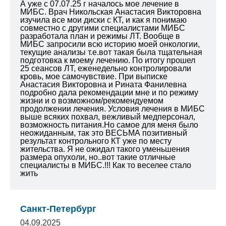
А уже с 07.07.25 г началось мое лечение в
МИБС. Врач Никольская Анастасия Викторовна
изучила все мои диски с КТ, и как я понимаю
совместно с другими специалистами МИБС
разработала план и режимы ЛТ. Вообще в
МИБС запросили всю историю моей онкологии,
текущие анализы т.е.вот такая была тщательная
подготовка к моему лечению. По итогу прошел
25 сеансов ЛТ, еженедельно контролировали
кровь, мое самочувствие. При выписке
Анастасия Викторовна и Рината Фанилевна
подробно дала рекомендации мне и по режиму
жизни и о возможном/рекомендуемом
продолжении лечения. Условия лечения в МИБС
выше всяких похвал, вежливый медперсонал,
возможность питания.Но самое для меня было
неожиданным, так это ВЕСЬМА позитивный
результат контрольного КТ уже по месту
жительства. Я не ожидал такого уменьшения
размера опухоли, но..вот такие отличные
специалисты в МИБС.!!! Как то веселее стало
жить
Санкт-Петербург
04.09.2025