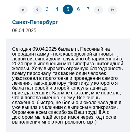
3
4
5
6
7
Санкт-Петербург
09.04.2025
Сегодня 09.04.2025 была в п. Песочный на
операции гамма - нож кавернозной ангиомы
левой височной доли, случайно обнаруженной в
2024 при выполнении мрт гипофиза щитовидной
железы. Хочу выразить огромную благодарность
всему персоналу, так как не один человек
участвовал в подготовке и проведении самого
лечения, так же доктору Никитину, у которого я
была на первой и второй консультации до
приезда сегодня. Как мне сказали, мне повезло,
что я попала именно к нему. Все очень
слаженно, быстро, не больно и около часа дня я
уже вышла из клиники с выписным эпикризом.
Огромное всем спасибо за Ваш труд.!!!! А с
доктором мы ещё встретимся через год после
выполнения мною контрольного мрт)