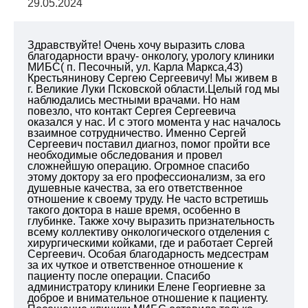
29.05.2024
Здравствуйте! Очень хочу выразить слова
благодарности врачу- онкологу, урологу клиники
МИБС( п. Песочный, ул. Карла Маркса,43)
Крестьянинову Сергею Сергеевичу! Мы живем в
г. Великие Луки Псковской области.Целый год мы
наблюдались местными врачами. Но нам
повезло, что контакт Сергея Сергеевича
оказался у нас. И с этого момента у нас началось
взаимное сотрудничество. Именно Сергей
Сергеевич поставил диагноз, помог пройти все
необходимые обследования и провел
сложнейшую операцию. Огромное спасибо
этому доктору за его профессионализм, за его
душевные качества, за его ответственное
отношение к своему труду. Не часто встретишь
такого доктора в наше время, особенно в
глубинке. Также хочу выразить признательность
всему коллективу онкологического отделения с
хирургическими койками, где и работает Сергей
Сергеевич. Особая благодарность медсестрам
за их чуткое и ответственное отношение к
пациенту после операции. Спасибо
администратору клиники Елене Георгиевне за
доброе и внимательное отношение к пациенту.