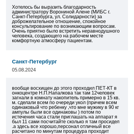
Хотелось бы выразить благодарность
администратору Ворониной Алене (МИБС г.
Санкт-Петербурга, ул. Солидарности) за
доброжелательное отношение, спокойное
консультирование по возникающим вопросам.
Очень приятно было встретить неравнодушного
человека, создающего на рабочем месте
комфортную атмосферу пациентам.
Санкт-Петербург
05.08.2024
вообще восхищен до этого проходил ПЕТ-КТ в
онкоцентре Н.П.Напалкова так там 12человек
загнали в комнату накопитель примерно в 15 кв.
м. сделали всем по очереди укол (причем всем
одинаковый что ребенку ,что мне мужику в 90 кг
ампулы были все одинаковы ) потом по
истечения часа стали приглашать на аппарат я
был 11 сами посчитайте сколько я там просидел
.а здесь все хорошо,персонал отличный все
расчитано по минутам процедура проходит