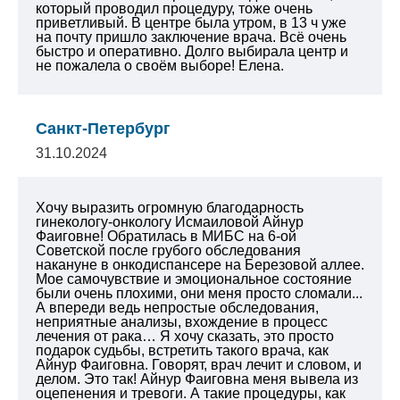
который проводил процедуру, тоже очень
приветливый. В центре была утром, в 13 ч уже
на почту пришло заключение врача. Всё очень
быстро и оперативно. Долго выбирала центр и
не пожалела о своём выборе! Елена.
Санкт-Петербург
31.10.2024
Хочу выразить огромную благодарность
гинекологу-онкологу Исмаиловой Айнур
Фаиговне! Обратилась в МИБС на 6-ой
Советской после грубого обследования
накануне в онкодиспансере на Березовой аллее.
Мое самочувствие и эмоциональное состояние
были очень плохими, они меня просто сломали...
А впереди ведь непростые обследования,
неприятные анализы, вхождение в процесс
лечения от рака… Я хочу сказать, это просто
подарок судьбы, встретить такого врача, как
Айнур Фаиговна. Говорят, врач лечит и словом, и
делом. Это так! Айнур Фаиговна меня вывела из
оцепенения и тревоги. А такие процедуры, как