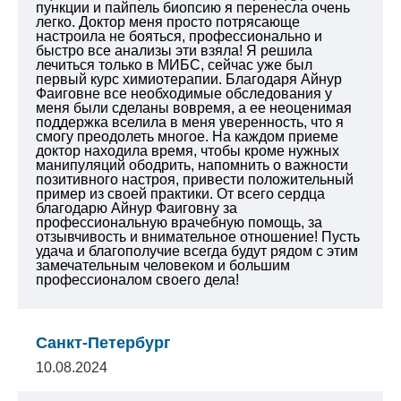
пункции и пайпель биопсию я перенесла очень
легко. Доктор меня просто потрясающе
настроила не бояться, профессионально и
быстро все анализы эти взяла! Я решила
лечиться только в МИБС, сейчас уже был
первый курс химиотерапии. Благодаря Айнур
Фаиговне все необходимые обследования у
меня были сделаны вовремя, а ее неоценимая
поддержка вселила в меня уверенность, что я
смогу преодолеть многое. На каждом приеме
доктор находила время, чтобы кроме нужных
манипуляций ободрить, напомнить о важности
позитивного настроя, привести положительный
пример из своей практики. От всего сердца
благодарю Айнур Фаиговну за
профессиональную врачебную помощь, за
отзывчивость и внимательное отношение! Пусть
удача и благополучие всегда будут рядом с этим
замечательным человеком и большим
профессионалом своего дела!
Санкт-Петербург
10.08.2024