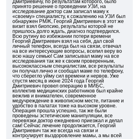
Дмитриевичу, по результатам которого, было
принято решение о проведении УЗИ, на
исследование доктор сам записал маму к
«своему» специалисту, к сожалению на УЗИ был
обнаружен РМЖ, Георгий Дмитриевич в этот же
визит взял биопсию, результаты которой не
пришлось долго ждать, диагноз подтвердился.
Всю рутину во избежании потери времени
Георгий Дмитриевич взял на себя, дал свой
личный телефон, всегда был на связи, отвечал
на все интересующие вопросы, вселил веру во
всю нашу семью! Сам записывал маму на все
исследования так же к своим проверенным,
высококлассным специалистам, все результаты
он получал лично и сообщал маме по телефону,
что сберегло уйму сил времени и нервов. Уже
спустя месяц в июне 2024 года Георгий
Дмитриевич провел операцию в МИБС,
коллектив медицинских работников был крайне
вежлив и внимателен, современное
медучреждение в живописном месте, питание и
удобство в палатах тоже на высоком уровне.
Операция прошла успешно, так же были
проведены эстетические манипуляции, все
перевязки доктор ежедневно приезжал и делал
сам!
Сейчас лечение продолжается, Георгий
Дмитриевич так же всегда на связи и
контролирует выздоровление мамы, а мы всей