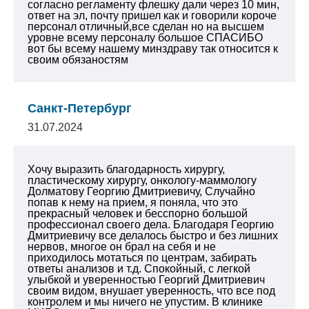
согласно регламенту флешку дали через 10 мин,
ответ на эл, почту пришел как и говорили короче
персонал отличный,все сделан но на высшем
уровне всему персоналу большое СПАСИБО
вот бы всему нашему минздраву так относится к
своим обязаностям
Санкт-Петербург
31.07.2024
Хочу выразить благодарность хирургу,
пластическому хирургу, онкологу-маммологу
Долматову Георгию Дмитриевичу, Случайно
попав к нему на прием, я поняла, что это
прекрасный человек и бесспорно большой
профессионал своего дела. Благодаря Георгию
Дмитриевичу все делалось быстро и без лишних
нервов, многое он брал на себя и не
приходилось мотаться по центрам, забирать
ответы анализов и т.д. Спокойный, с легкой
улыбкой и уверенностью Георгий Дмитриевич
своим видом, внушает уверенность, что все под
контролем и мы ничего не упустим. В клинике